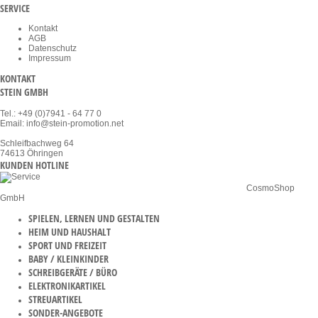
SERVICE
Kontakt
AGB
Datenschutz
Impressum
KONTAKT
STEIN GMBH
Tel.: +49 (0)7941 - 64 77 0
Email: info@stein-promotion.net
Schleifbachweg 64
74613 Öhringen
KUNDEN HOTLINE
* Alle Preise netto zzgl. MwSt. | zzgl. Versandkosten ab Werk | ©
CosmoShop
GmbH
SPIELEN, LERNEN UND GESTALTEN
HEIM UND HAUSHALT
SPORT UND FREIZEIT
BABY / KLEINKINDER
SCHREIBGERÄTE / BÜRO
ELEKTRONIKARTIKEL
STREUARTIKEL
SONDER-ANGEBOTE