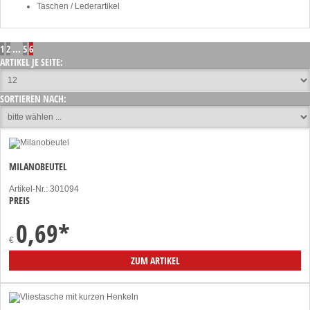
Taschen / Lederartikel
1
2
...
5
6
ARTIKEL JE SEITE:
SORTIEREN NACH:
MILANOBEUTEL
Artikel-Nr.: 301094
PREIS
0,69
*
€
ZUM ARTIKEL