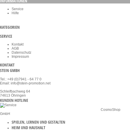
INFORMATIONEN
Service
Hilfe
KATEGORIEN
SERVICE
Kontakt
AGB
Datenschutz
Impressum
KONTAKT
STEIN GMBH
Tel.: +49 (0)7941 - 64 77 0
Email: info@stein-promotion.net
Schleifbachweg 64
74613 Öhringen
KUNDEN HOTLINE
* Alle Preise netto zzgl. MwSt. | zzgl. Versandkosten ab Werk | ©
CosmoShop
GmbH
SPIELEN, LERNEN UND GESTALTEN
HEIM UND HAUSHALT