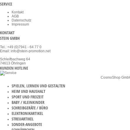
SERVICE
Kontakt
AGB
Datenschutz
Impressum
KONTAKT
STEIN GMBH
Tel.: +49 (0)7941 - 64 77 0
Email: info@stein-promotion.net
Schleifbachweg 64
74613 Öhringen
KUNDEN HOTLINE
* Alle Preise netto zzgl. MwSt. | zzgl. Versandkosten ab Werk | ©
CosmoShop Gmb
SPIELEN, LERNEN UND GESTALTEN
HEIM UND HAUSHALT
SPORT UND FREIZEIT
BABY / KLEINKINDER
SCHREIBGERÄTE / BÜRO
ELEKTRONIKARTIKEL
STREUARTIKEL
SONDER-ANGEBOTE
SCHNÄPPCHEN