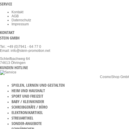
SERVICE
Kontakt
AGB
Datenschutz
Impressum
KONTAKT
STEIN GMBH
Tel.: +49 (0)7941 - 64 77 0
Email: info@stein-promotion.net
Schleifbachweg 64
74613 Öhringen
KUNDEN HOTLINE
* Alle Preise netto zzgl. MwSt. | zzgl. Versandkosten ab Werk | ©
CosmoShop Gmb
SPIELEN, LERNEN UND GESTALTEN
HEIM UND HAUSHALT
SPORT UND FREIZEIT
BABY / KLEINKINDER
SCHREIBGERÄTE / BÜRO
ELEKTRONIKARTIKEL
STREUARTIKEL
SONDER-ANGEBOTE
SCHNÄPPCHEN